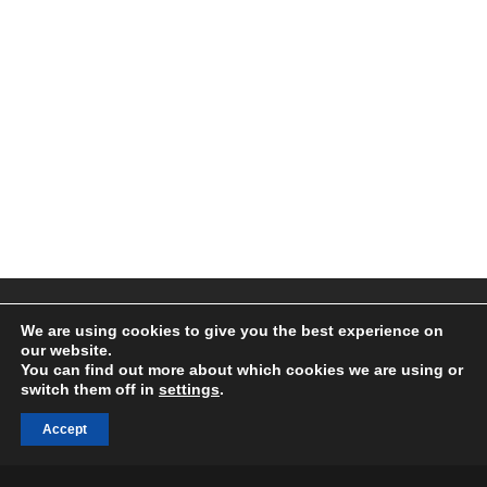
Bu site çerez kullanır. Sitede gezinmeye devam ederek çerez
We are using cookies to give you the best experience on
kullanımımızı kabul etmiş olursunuz.
our website.
You can find out more about which cookies we are using or
Ayarları kabul et
Yalnızca bildirimi gizle
switch them off in
settings
.
Ayarlar
Accept