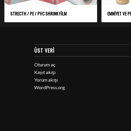
STRECTH / PE / PVC SHRINK FİLM
EMNİYET VE 
ÜST VERI
Oturum aç
Kayıt akışı
Yorum akışı
WordPress.org