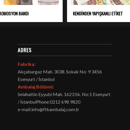
PROMOSYON BANDI
KENDİNDEN YAPIŞKANLI ETİKET
ADRES
Fabrika:
Akçaburgaz Mah. 3038. Sokak No: 9 3456
Esenyurt / İstanbul
Ambalaj Bölümü:
Selahattin Eyyubi Mah. 1623 Sk. No:1 Esenyurt
/ İstanbul
Phone:
0212 698 9820
e-mail:
info@ftkambalaj.com.tr